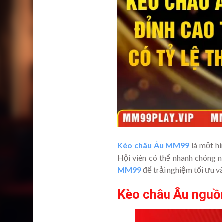
Kèo châu Âu MM99
là một hì
Hội viên có thể nhanh chóng 
MM99
để trải nghiệm tối ưu va
Kèo châu Âu nguồ