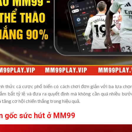
nh thức cá cược phổ biến có cách chơi đơn giản với ba lựa chọn 
nắm bắt tỷ lệ và đưa ra quyết định mà không cần quá nhiều bước 
̀ tăng cơ hội chiến thắng trong hiệu quả.
n gốc sức hút ở MM99