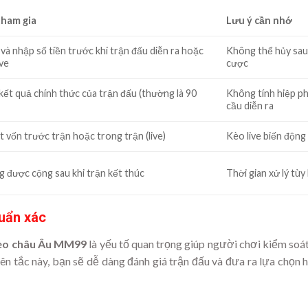
tham gia
Lưu ý cần nhớ
và nhập số tiền trước khi trận đấu diễn ra hoặc
Không thể hủy sau 
ive
cược
kết quả chính thức của trận đấu (thường là 90
Không tính hiệp ph
cầu diễn ra
t vốn trước trận hoặc trong trận (live)
Kèo live biến động
g được cộng sau khi trận kết thúc
Thời gian xử lý tùy
huẩn xác
èo châu Âu MM99
là yếu tố quan trọng giúp người chơi kiểm soá
 tắc này, bạn sẽ dễ dàng đánh giá trận đấu và đưa ra lựa chọn 