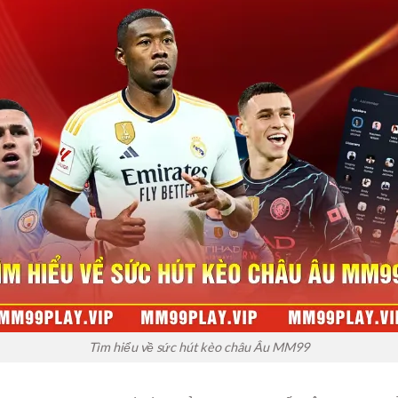
Tìm hiểu về sức hút kèo châu Âu MM99