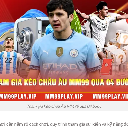
Tham gia kèo châu Âu MM99 qua 04 bước
ơi cần nắm rõ cách chơi, quy trình tham gia sự kiện và kỹ năng đọc