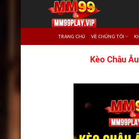
Chuyển
đến
nội
dung
TRANG CHỦ
VỀ CHÚNG TÔI
K
Kèo Châu Âu