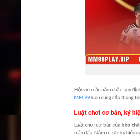
Hội viên cần nắm chắc quy định 
MM 99
luôn cung cấp thông tin
Luật chơi cơ bản, ký hi
Luật chơi cơ bản của
kèo ch
trận đấu. Nắm rõ các ký hiệu n