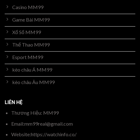
Casino MM99
Game Bài MM99
Xổ Số MM99
Thể Thao MM99
Esport MM99
kèo châu Á MM99
kèo châu Âu MM99
LIÊN HỆ
Thương Hiệu: MM99
Email:
mm99real@gmail.com
Website:https://watchinfo.co/