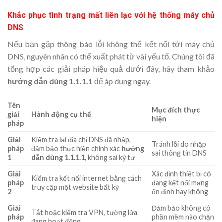
Khắc phục tình trạng mất liên lạc với hệ thống máy chủ
DNS
Nếu bạn gặp thông báo lỗi không thể kết nối tới máy chủ
DNS, nguyên nhân có thể xuất phát từ vài yếu tố. Chúng tôi đã
tổng hợp các giải pháp hiệu quả dưới đây, hãy tham khảo
hướng dẫn dùng 1.1.1.1
để áp dụng ngay.
Tên
Mục đích thực
giải
Hành động cụ thể
hiện
pháp
Giải
Kiểm tra lại địa chỉ DNS đã nhập,
Tránh lỗi do nhập
pháp
đảm bảo thực hiện chính xác
hướng
sai thông tin DNS
1
dẫn dùng 1.1.1.1
,
không sai ký tự
Giải
Xác định thiết bị có
Kiểm tra kết nối internet bằng cách
pháp
đang kết nối mạng
truy cập một website bất kỳ
2
ổn định hay không
Giải
Đảm bảo không có
Tắt hoặc kiểm tra VPN, tường lửa
pháp
phần mềm nào chặn
đang hoạt động