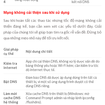
4
kết nối DNS
Mạng không cải thiện sau khi sử dụng
Sau khi hoàn tất các thao tác nhưng tốc độ mạng không cải
thiện đáng kể, bạn cần xem xét các yếu tố dưới đây. Giải
pháp của chúng tôi sẽ giúp bạn tìm ra gốc rễ vấn đề. Đừng bỏ
qua những mẹo nhỏ này để tối ưu kết nối.
Giải pháp
Nội dung chi tiết
cụ thể
App chỉ cải thiện DNS, không xử lý được vấn đề do
Kiểm tra
băng thông yếu hoặc Wi-Fi kém; cần kiểm tra tốc
internet
độ internet thực tế.
Đảm bảo DNS đã được áp dụng đúng trên tất cả
Bật DNS
thiết bị, vì một số ứng dụng/trình duyệt có thể
dùng DNS riêng.
Làm mới
Xóa cache DNS trên thiết bị (Windows: mở
cache DNS
Command Prompt admin và nhập lệnh ipconfig
hệ thống
/flushdns).