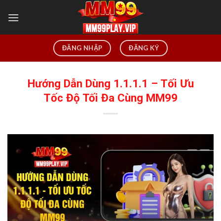
Chuyển
đến
nội
dung
ĐĂNG NHẬP
ĐĂNG KÝ
Hướng Dẫn Dùng 1.1.1.1 – Tối Ưu
Tốc Độ Tối Đa Cùng MM99